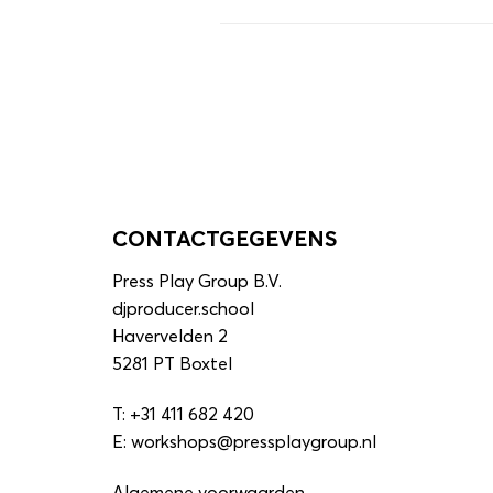
CONTACTGEGEVENS
Press Play Group B.V.
djproducer.school
Havervelden 2
5281 PT Boxtel
T:
+31 411 682 420
E:
workshops@pressplaygroup.nl
Algemene voorwaarden