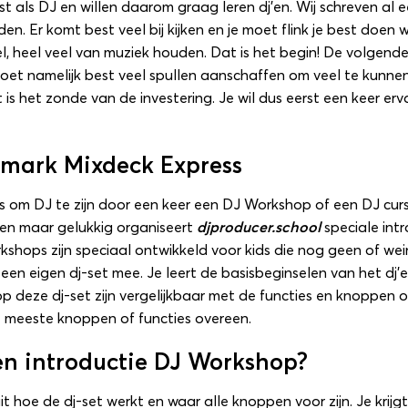
 als DJ en willen daarom graag leren dj’en. Wij schreven al 
rden
. Er komt best veel bij kijken en je moet flink je best doen
el, heel veel van muziek houden. Dat is het begin! De volgend
e moet namelijk best veel spullen aanschaffen om veel te kunnen
 is het zonde van de investering. Je wil dus eerst een keer erv
umark Mixdeck Express
is om DJ te zijn door een keer een DJ Workshop of een DJ cursu
ren maar gelukkig organiseert
djproducer.school
speciale int
rkshops zijn speciaal ontwikkeld voor kids die nog geen of wei
een eigen dj-set mee. Je leert de basisbeginselen van het dj
p deze dj-set zijn vergelijkbaar met de functies en knoppen o
 meeste knoppen of functies overeen.
een introductie DJ Workshop?
t hoe de dj-set werkt en waar alle knoppen voor zijn. Je krij