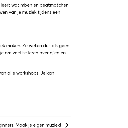
e leert wat mixen en beatmatchen
wen van je muziek tijdens een
iek maken. Ze weten dus als geen
e om veel te leren over dj’en en
 van alle workshops
. Je kan
inners. Maak je eigen muziek!