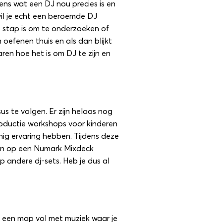
eens
wat een DJ nou precies is
en
 wil je echt een beroemde DJ
e stap is om te onderzoeken of
 oefenen thuis en als dan blijkt
aren hoe het is om DJ te zijn en
s te volgen. Er zijn helaas nog
roductie workshops voor kinderen
nig ervaring hebben. Tijdens deze
’en op een Numark Mixdeck
p andere dj-sets. Heb je dus al
gt een map vol met muziek waar je