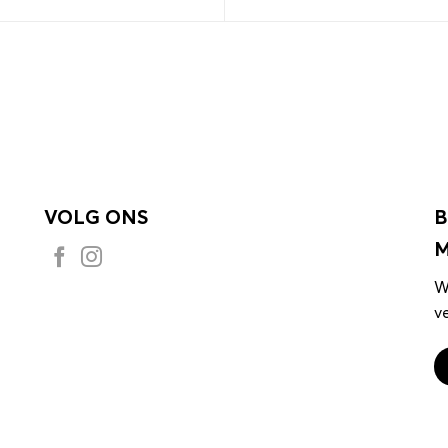
VOLG ONS
B
M
W
v