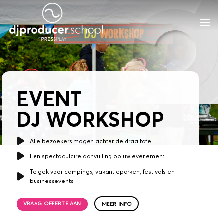
Ga
naar
inhoud
EVENT
DJ WORKSHOP
Alle bezoekers mogen achter de draaitafel
Een spectaculaire aanvulling op uw evenement
Te gek voor campings, vakantieparken, festivals en
businessevents!
VRAAG OFFERTE AAN
MEER INFO