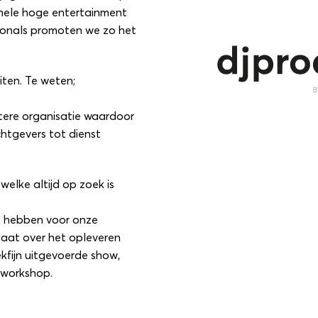
hele hoge entertainment
ionals promoten we zo het
iten. Te weten;
otere organisatie waardoor
htgevers tot dienst
welke altijd op zoek is
e hebben voor onze
gaat over het opleveren
ekfijn uitgevoerde show,
kworkshop.