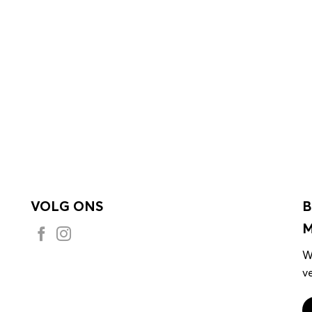
VOLG ONS
B
M
W
v