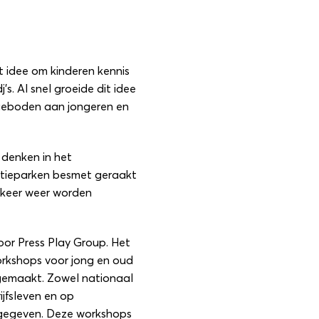
et idee om kinderen kennis
s. Al snel groeide dit idee
geboden aan jongeren en
 denken in het
antieparken besmet geraakt
 keer weer worden
door
Press Play Group
. Het
orkshops voor jong en oud
rgemaakt. Zowel nationaal
ijfsleven en op
gegeven. Deze workshops