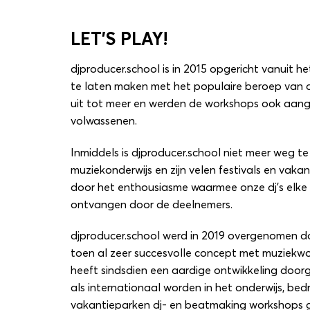
LET’S PLAY!
djproducer.school is in 2015 opgericht vanuit h
te laten maken met het populaire beroep van dj’
uit tot meer en werden de workshops ook aan
volwassenen.
Inmiddels is djproducer.school niet meer weg te
muziekonderwijs en zijn velen festivals en vak
door het enthousiasme waarmee onze dj’s elke
ontvangen door de deelnemers.
djproducer.school werd in 2019 overgenomen 
toen al zeer succesvolle concept met muziekw
heeft sindsdien een aardige ontwikkeling doo
als internationaal worden in het onderwijs, bedr
vakantieparken dj- en beatmaking workshops 