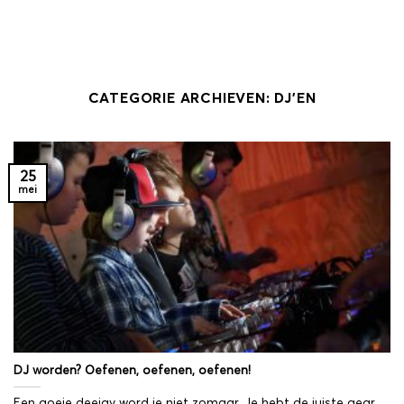
Ga
naar
inhoud
CATEGORIE ARCHIEVEN:
DJ’EN
25
mei
DJ worden? Oefenen, oefenen, oefenen!
Een goeie deejay word je niet zomaar. Je hebt de juiste gear