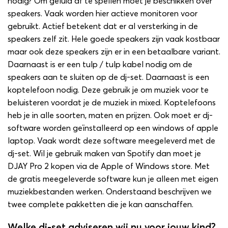
nodig? Om geluid af te spellen moet je beschikken over
speakers. Vaak worden hier actieve monitoren voor
gebruikt. Actief betekent dat er al versterking in de
speakers zelf zit. Hele goede speakers zijn vaak kostbaar
maar ook deze speakers zijn er in een betaalbare variant.
Daarnaast is er een tulp / tulp kabel nodig om de
speakers aan te sluiten op de dj-set. Daarnaast is een
koptelefoon nodig. Deze gebruik je om muziek voor te
beluisteren voordat je de muziek in mixed. Koptelefoons
heb je in alle soorten, maten en prijzen. Ook moet er dj-
software worden geïnstalleerd op een windows of apple
laptop. Vaak wordt deze software meegeleverd met de
dj-set. Wil je gebruik maken van Spotify dan moet je
DJAY Pro 2 kopen via de Apple of Windows store. Met
de gratis meegeleverde software kun je alleen met eigen
muziekbestanden werken. Onderstaand beschrijven we
twee complete pakketten die je kan aanschaffen.
Welke dj-set adviseren wij nu voor jouw kind?